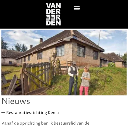
Nieuws
Restauratiestichting Kenia
Vanaf de oprichting ben ik bestuurslid van de